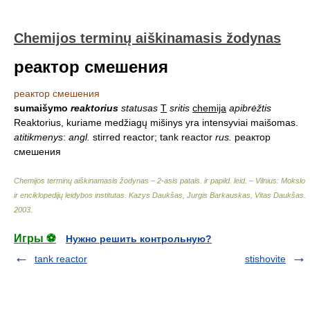
Chemijos terminų aiškinamasis žodynas
реактор смешения
реактор смешения
sumaišymo
reaktorius
statusas
T
sritis
chemija
apibrėžtis
Reaktorius, kuriame medžiagų mišinys yra intensyviai maišomas.
atitikmenys
:
angl.
stirred reactor; tank reactor
rus.
реактор
смешения
Chemijos terminų aiškinamasis žodynas – 2-asis patais. ir papild. leid. – Vilnius: Mokslo
ir enciklopedijų leidybos institutas
.
Kazys Daukšas, Jurgis Barkauskas, Vitas Daukšas
.
2003
.
Игры ⚽
Нужно решить контрольную?
tank reactor
stishovite