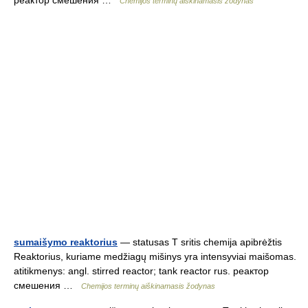
реактор смешения …
Chemijos terminų aiškinamasis žodynas
sumaišymo reaktorius
— statusas T sritis chemija apibrėžtis
Reaktorius, kuriame medžiagų mišinys yra intensyviai maišomas.
atitikmenys: angl. stirred reactor; tank reactor rus. реактор
смешения …
Chemijos terminų aiškinamasis žodynas