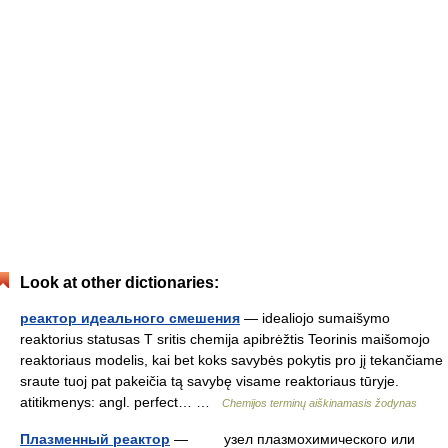
Look at other dictionaries:
реактор идеального смешения
— idealiojo sumaišymo
reaktorius statusas T sritis chemija apibrėžtis Teorinis maišomojo
reaktoriaus modelis, kai bet koks savybės pokytis pro jį tekančiame
sraute tuoj pat pakeičia tą savybę visame reaktoriaus tūryje.
atitikmenys: angl. perfect… …
Chemijos terminų aiškinamasis žodynas
Плазменный реактор
— узел плазмохимического или