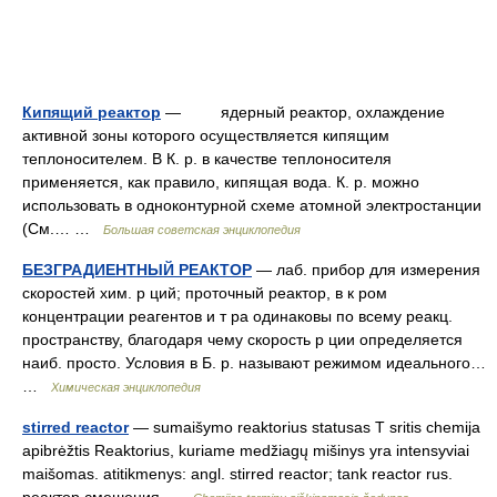
Кипящий реактор
— ядерный реактор, охлаждение
активной зоны которого осуществляется кипящим
теплоносителем. В К. р. в качестве теплоносителя
применяется, как правило, кипящая вода. К. р. можно
использовать в одноконтурной схеме атомной электростанции
(См.… …
Большая советская энциклопедия
БЕЗГРАДИЕНТНЫЙ РЕАКТОР
— лаб. прибор для измерения
скоростей хим. р ций; проточный реактор, в к ром
концентрации реагентов и т ра одинаковы по всему реакц.
пространству, благодаря чему скорость р ции определяется
наиб. просто. Условия в Б. р. называют режимом идеального…
…
Химическая энциклопедия
stirred reactor
— sumaišymo reaktorius statusas T sritis chemija
apibrėžtis Reaktorius, kuriame medžiagų mišinys yra intensyviai
maišomas. atitikmenys: angl. stirred reactor; tank reactor rus.