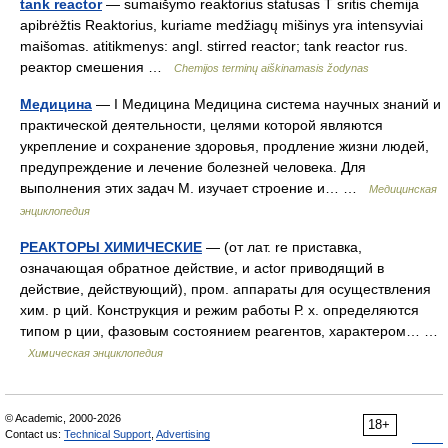
tank reactor
— sumaišymo reaktorius statusas T sritis chemija
apibrėžtis Reaktorius, kuriame medžiagų mišinys yra intensyviai
maišomas. atitikmenys: angl. stirred reactor; tank reactor rus.
реактор смешения …
Chemijos terminų aiškinamasis žodynas
Медицина
— I Медицина Медицина система научных знаний и
практической деятельности, целями которой являются
укрепление и сохранение здоровья, продление жизни людей,
предупреждение и лечение болезней человека. Для
выполнения этих задач М. изучает строение и… …
Медицинская
энциклопедия
РЕАКТОРЫ ХИМИЧЕСКИЕ
— (от лат. rе приставка,
означающая обратное действие, и actor приводящий в
действие, действующий), пром. аппараты для осуществления
хим. р ций. Конструкция и режим работы Р. х. определяются
типом р ции, фазовым состоянием реагентов, характером… …
Химическая энциклопедия
© Academic, 2000-2026
18+
Contact us:
Technical Support
,
Advertising